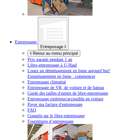
Entreposage
Entreposage
Retour au menu principal
Prix garanti pendant 1 an
Libre-entreposage à
U-Haul
Louez un déménagement en ligne aujourd’hui!
Emménagement en ligne : commencer
Entreposage climatisé
Entreposage de VR, de voiture et de bateau
Guide des tailles d'unités de libre-entreposage
Entreposage extérieur/accessible en voiture
Payer ma facture d'entreposage
FAQ
Conseils sur le libre-entreposage
Fournitures d’entreposage