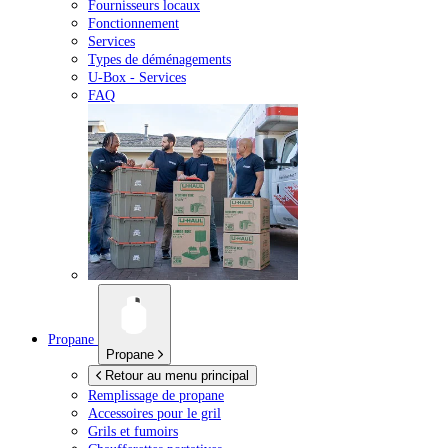
Fournisseurs locaux
Fonctionnement
Services
Types de déménagements
U-Box -
Services
FAQ
Propane
Propane
Retour au menu principal
Remplissage de propane
Accessoires pour le gril
Grils et fumoirs