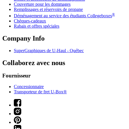
Couverture pour les dommages
Remplissages et réservoirs de propane
®
Déménagement au service des étudiants Collegeboxes
Chèques-cadeaux
Rabais et offres spéciales
Company Info
SuperGraphiques de
U-Haul
- Québec
Collaborez avec nous
Fournisseur
Concessionnaire
Transporteur de fret U-Box®