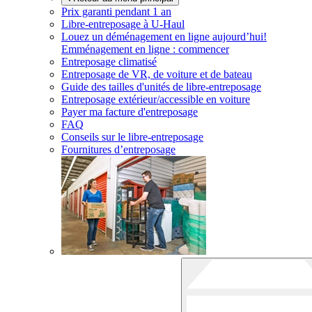
Prix garanti pendant 1 an
Libre-entreposage à
U-Haul
Louez un déménagement en ligne aujourd’hui!
Emménagement en ligne : commencer
Entreposage climatisé
Entreposage de VR, de voiture et de bateau
Guide des tailles d'unités de libre-entreposage
Entreposage extérieur/accessible en voiture
Payer ma facture d'entreposage
FAQ
Conseils sur le libre-entreposage
Fournitures d’entreposage