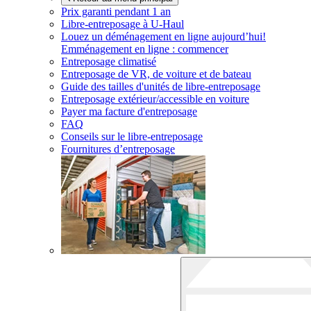
Prix garanti pendant 1 an
Libre-entreposage à
U-Haul
Louez un déménagement en ligne aujourd’hui!
Emménagement en ligne : commencer
Entreposage climatisé
Entreposage de VR, de voiture et de bateau
Guide des tailles d'unités de libre-entreposage
Entreposage extérieur/accessible en voiture
Payer ma facture d'entreposage
FAQ
Conseils sur le libre-entreposage
Fournitures d’entreposage