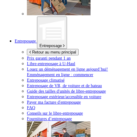
Entreposage
Entreposage
Retour au menu principal
Prix garanti pendant 1 an
Libre-entreposage à
U-Haul
Louez un déménagement en ligne aujourd’hui!
Emménagement en ligne : commencer
Entreposage climatisé
Entreposage de VR, de voiture et de bateau
Guide des tailles d'unités de libre-entreposage
Entreposage extérieur/accessible en voiture
Payer ma facture d'entreposage
FAQ
Conseils sur le libre-entreposage
Fournitures d’entreposage