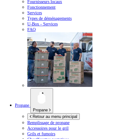
Fournisseurs locaux
Fonctionnement
Services
Types de déménagements
U-Box -
Services
FAQ
Propane
Propane
Retour au menu principal
Remplissage de propane
Accessoires pour le gril
Grils et fumoirs