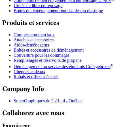
Conteneurs de déménagement et d'entreposage
U-Box
Unités de libre-entreposage
Boîtes de déménagement réutilisables en plastique
Produits et services
Comptes commerciaux
Attaches et accessoires
Aides-déménageurs
Boîtes et accessoires de déménagement
Couverture pour les dommages
Remplissages et réservoirs de propane
®
Déménagement au service des étudiants Collegeboxes
Chèques-cadeaux
Rabais et offres spéciales
Company Info
SuperGraphiques de
U-Haul
- Québec
Collaborez avec nous
Fournisseur