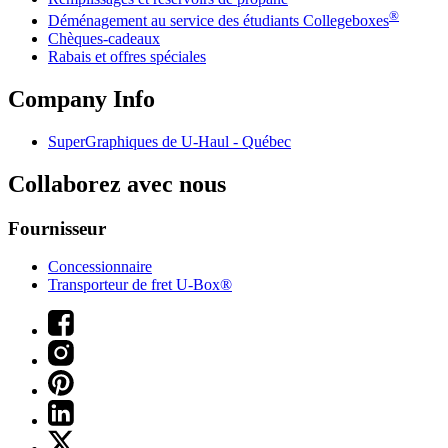
®
Déménagement au service des étudiants Collegeboxes
Chèques-cadeaux
Rabais et offres spéciales
Company Info
SuperGraphiques de
U-Haul
- Québec
Collaborez avec nous
Fournisseur
Concessionnaire
Transporteur de fret U-Box®