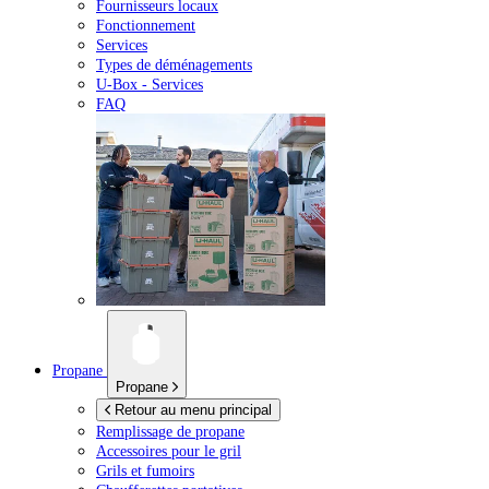
Fournisseurs locaux
Fonctionnement
Services
Types de déménagements
U-Box -
Services
FAQ
Propane
Propane
Retour au menu principal
Remplissage de propane
Accessoires pour le gril
Grils et fumoirs