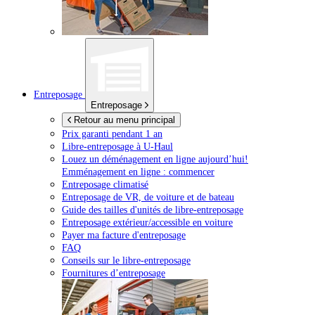
Entreposage
Entreposage
Retour au menu principal
Prix garanti pendant 1 an
Libre-entreposage à
U-Haul
Louez un déménagement en ligne aujourd’hui!
Emménagement en ligne : commencer
Entreposage climatisé
Entreposage de VR, de voiture et de bateau
Guide des tailles d'unités de libre-entreposage
Entreposage extérieur/accessible en voiture
Payer ma facture d'entreposage
FAQ
Conseils sur le libre-entreposage
Fournitures d’entreposage