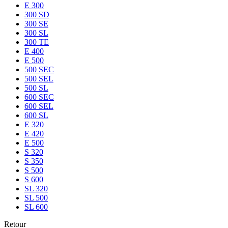
E 300
300 SD
300 SE
300 SL
300 TE
E 400
E 500
500 SEC
500 SEL
500 SL
600 SEC
600 SEL
600 SL
E 320
E 420
E 500
S 320
S 350
S 500
S 600
SL 320
SL 500
SL 600
Retour