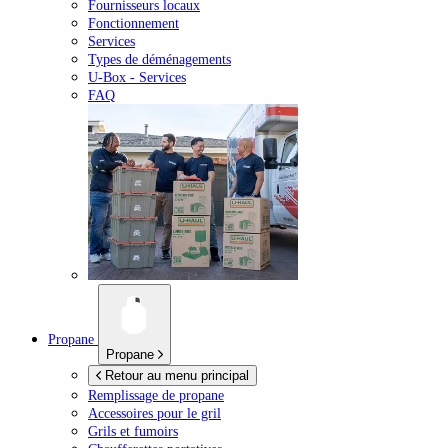
Fournisseurs locaux
Fonctionnement
Services
Types de déménagements
U-Box -
Services
FAQ
Propane
Propane
Retour au menu principal
Remplissage de propane
Accessoires pour le gril
Grils et fumoirs