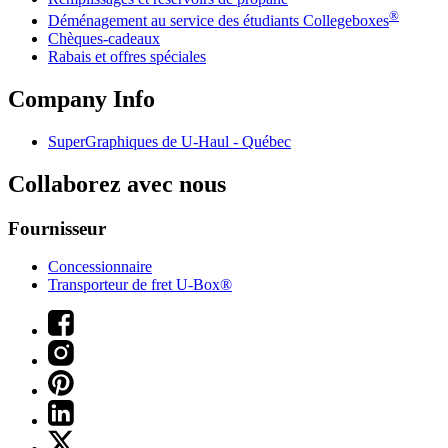
®
Déménagement au service des étudiants Collegeboxes
Chèques-cadeaux
Rabais et offres spéciales
Company Info
SuperGraphiques de
U-Haul
- Québec
Collaborez avec nous
Fournisseur
Concessionnaire
Transporteur de fret U-Box®