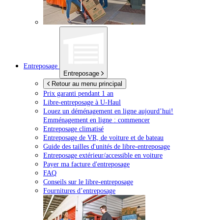
Entreposage
Entreposage
Retour au menu principal
Prix garanti pendant 1 an
Libre-entreposage à
U-Haul
Louez un déménagement en ligne aujourd’hui!
Emménagement en ligne : commencer
Entreposage climatisé
Entreposage de VR, de voiture et de bateau
Guide des tailles d'unités de libre-entreposage
Entreposage extérieur/accessible en voiture
Payer ma facture d'entreposage
FAQ
Conseils sur le libre-entreposage
Fournitures d’entreposage