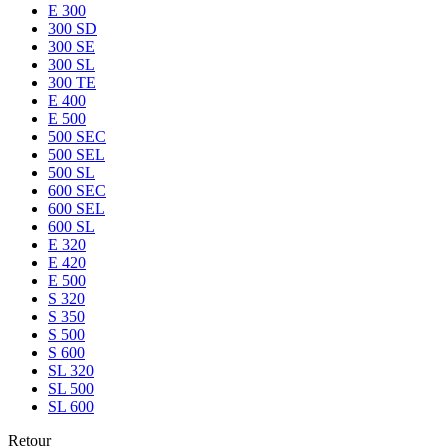
E 300
300 SD
300 SE
300 SL
300 TE
E 400
E 500
500 SEC
500 SEL
500 SL
600 SEC
600 SEL
600 SL
E 320
E 420
E 500
S 320
S 350
S 500
S 600
SL 320
SL 500
SL 600
Retour