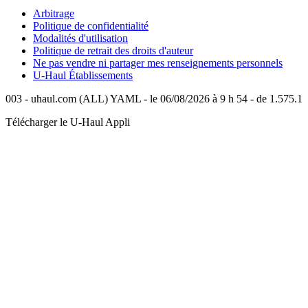
Arbitrage
Politique de confidentialité
Modalités d'utilisation
Politique de retrait des droits d'auteur
Ne pas vendre ni partager mes renseignements personnels
U-Haul
Établissements
003 - uhaul.com (ALL) YAML - le 06/08/2026 à 9 h 54 - de 1.575.1
Télécharger le
U-Haul
Appli