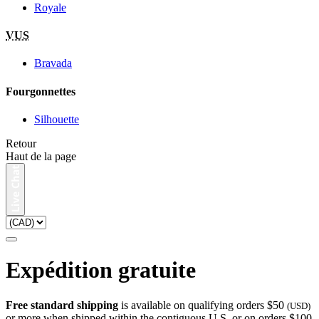
Royale
VUS
Bravada
Fourgonnettes
Silhouette
Retour
Haut de la page
Expédition gratuite
Free standard shipping
is available on qualifying orders $50
(USD)
or more when shipped within the contiguous U.S. or on orders $100