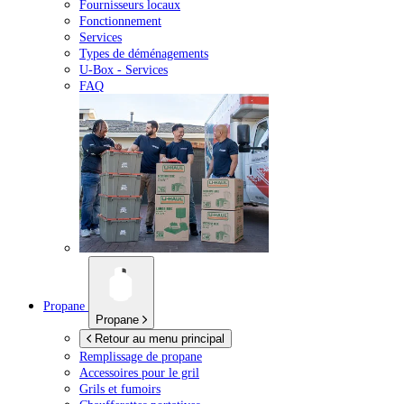
Fournisseurs locaux
Fonctionnement
Services
Types de déménagements
U-Box -
Services
FAQ
Propane
Propane
Retour au menu principal
Remplissage de propane
Accessoires pour le gril
Grils et fumoirs