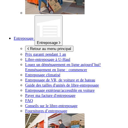
Entreposage
Entreposage
Retour au menu principal
Prix garanti pendant 1 an
Libre-entreposage à
U-Haul
Louez un déménagement en ligne aujourd’hui!
Emménagement en ligne : commencer
Entreposage climatisé
Entreposage de VR, de voiture et de bateau
Guide des tailles d'unités de libre-entreposage
Entreposage extérieur/accessible en voiture
Payer ma facture d'entreposage
FAQ
Conseils sur le libre-entreposage
Fournitures d’entreposage