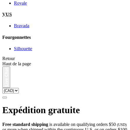
Royale
VUS
Bravada
Fourgonnettes
Silhouette
Retour
Haut de la page
Expédition gratuite
Free standard shipping
is available on qualifying orders $50
(USD)
or more when shipped within the contiguous U.S. or on orders $100