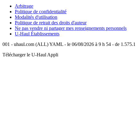
Arbitrage
Politique de confidentialité
Modalités d'utilisation
Politique de retrait des droits d'auteur
Ne pas vendre ni partager mes renseignements personnels
U-Haul
Établissements
001 - uhaul.com (ALL) YAML - le 06/08/2026 à 9 h 54 - de 1.575.1
Télécharger le
U-Haul
Appli