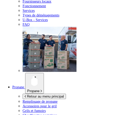
Fournisseurs locaux
Fonctionnement
Services
Types de déménagements
U-Box -
Services
FAQ
Propane
Propane
Retour au menu principal
Remplissage de propane
Accessoires pour le gril
Grils et fumoirs