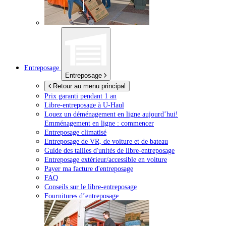
Entreposage
Entreposage
Retour au menu principal
Prix garanti pendant 1 an
Libre-entreposage à
U-Haul
Louez un déménagement en ligne aujourd’hui!
Emménagement en ligne : commencer
Entreposage climatisé
Entreposage de VR, de voiture et de bateau
Guide des tailles d'unités de libre-entreposage
Entreposage extérieur/accessible en voiture
Payer ma facture d'entreposage
FAQ
Conseils sur le libre-entreposage
Fournitures d’entreposage