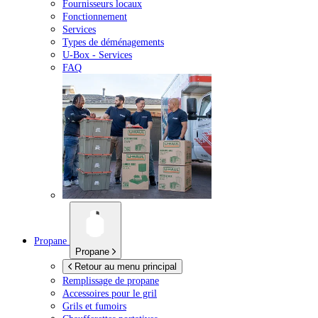
Fournisseurs locaux
Fonctionnement
Services
Types de déménagements
U-Box -
Services
FAQ
Propane
Propane
Retour au menu principal
Remplissage de propane
Accessoires pour le gril
Grils et fumoirs