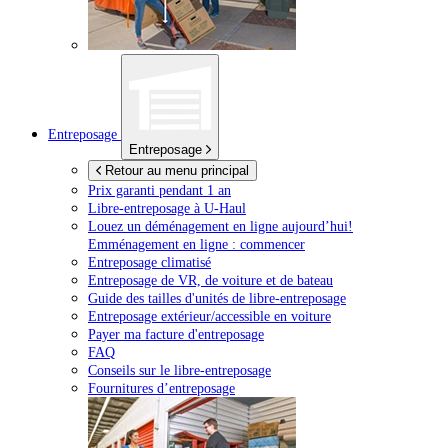
Entreposage
Entreposage
Retour au menu principal
Prix garanti pendant 1 an
Libre-entreposage à
U-Haul
Louez un déménagement en ligne aujourd’hui!
Emménagement en ligne : commencer
Entreposage climatisé
Entreposage de VR, de voiture et de bateau
Guide des tailles d'unités de libre-entreposage
Entreposage extérieur/accessible en voiture
Payer ma facture d'entreposage
FAQ
Conseils sur le libre-entreposage
Fournitures d’entreposage