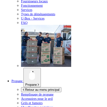
Fournisseurs locaux
Fonctionnement
Services
Types de déménagements
U-Box -
Services
FAQ
Propane
Propane
Retour au menu principal
Remplissage de propane
Accessoires pour le gril
Grils et fumoirs