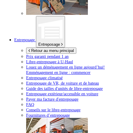
Entreposage
Entreposage
Retour au menu principal
Prix garanti pendant 1 an
Libre-entreposage à
U-Haul
Louez un déménagement en ligne aujourd’hui!
Emménagement en ligne : commencer
Entreposage climatisé
Entreposage de VR, de voiture et de bateau
Guide des tailles d'unités de libre-entreposage
Entreposage extérieur/accessible en voiture
Payer ma facture d'entreposage
FAQ
Conseils sur le libre-entreposage
Fournitures d’entreposage