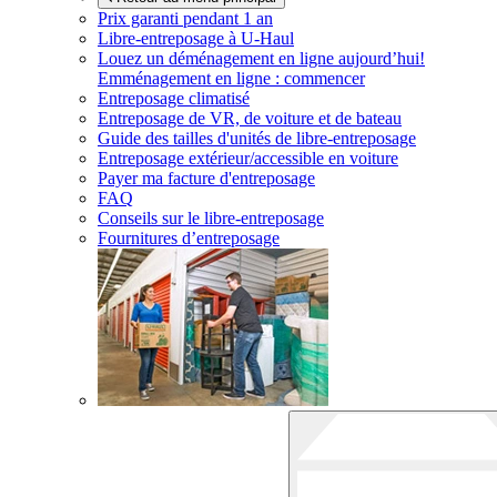
Prix garanti pendant 1 an
Libre-entreposage à
U-Haul
Louez un déménagement en ligne aujourd’hui!
Emménagement en ligne : commencer
Entreposage climatisé
Entreposage de VR, de voiture et de bateau
Guide des tailles d'unités de libre-entreposage
Entreposage extérieur/accessible en voiture
Payer ma facture d'entreposage
FAQ
Conseils sur le libre-entreposage
Fournitures d’entreposage