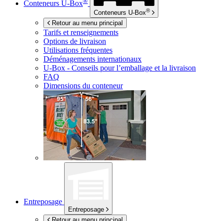
®
Conteneurs
U-Box
®
Conteneurs
U-Box
Retour au menu principal
Tarifs et renseignements
Options de livraison
Utilisations fréquentes
Déménagements internationaux
U-Box -
Conseils pour l’emballage et la livraison
FAQ
Dimensions du conteneur
Entreposage
Entreposage
Retour au menu principal