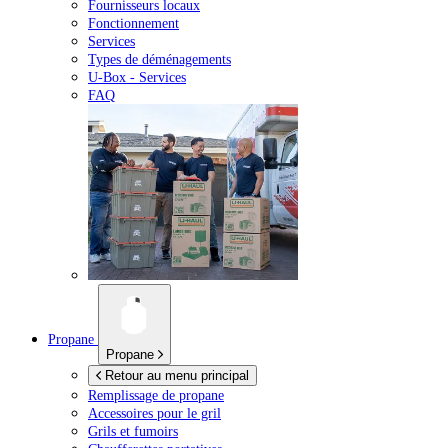
Fournisseurs locaux
Fonctionnement
Services
Types de déménagements
U-Box -
Services
FAQ
Propane
Propane
Retour au menu principal
Remplissage de propane
Accessoires pour le gril
Grils et fumoirs