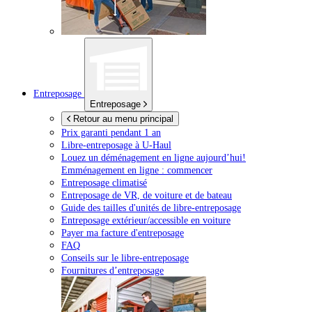
Entreposage
Entreposage
Retour au menu principal
Prix garanti pendant 1 an
Libre-entreposage à
U-Haul
Louez un déménagement en ligne aujourd’hui!
Emménagement en ligne : commencer
Entreposage climatisé
Entreposage de VR, de voiture et de bateau
Guide des tailles d'unités de libre-entreposage
Entreposage extérieur/accessible en voiture
Payer ma facture d'entreposage
FAQ
Conseils sur le libre-entreposage
Fournitures d’entreposage