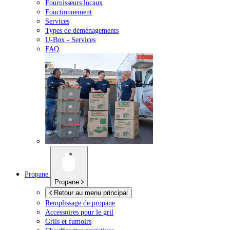
Fournisseurs locaux
Fonctionnement
Services
Types de déménagements
U-Box -
Services
FAQ
Propane
Propane
Retour au menu principal
Remplissage de propane
Accessoires pour le gril
Grils et fumoirs