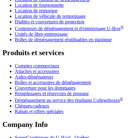
Location de fourgonnette
Location de remorque
Location de véhicule de remorquage
Diables et couvertures de protection
®
Conteneurs de déménagement et d'entreposage
U-Box
Unités de libre-entreposage
Boîtes de déménagement réutilisables en plastique
Produits et services
Comptes commerciaux
Attaches et accessoires
Aides-déménageurs
Boîtes et accessoires de déménagement
Couverture pour les dommages
Remplissages et réservoirs de propane
®
Déménagement au service des étudiants Collegeboxes
Chèques-cadeaux
Rabais et offres spéciales
Company Info
SuperGraphiques de
U-Haul
- Québec