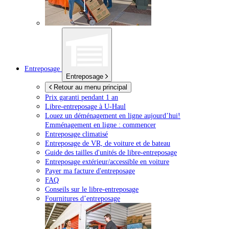
Entreposage
Entreposage
Retour au menu principal
Prix garanti pendant 1 an
Libre-entreposage à
U-Haul
Louez un déménagement en ligne aujourd’hui!
Emménagement en ligne : commencer
Entreposage climatisé
Entreposage de VR, de voiture et de bateau
Guide des tailles d'unités de libre-entreposage
Entreposage extérieur/accessible en voiture
Payer ma facture d'entreposage
FAQ
Conseils sur le libre-entreposage
Fournitures d’entreposage