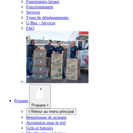
Fournisseurs locaux
Fonctionnement
Services
Types de déménagements
U-Box -
Services
FAQ
Propane
Propane
Retour au menu principal
Remplissage de propane
Accessoires pour le gril
Grils et fumoirs