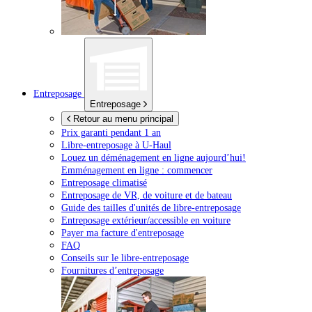
Entreposage
Entreposage
Retour au menu principal
Prix garanti pendant 1 an
Libre-entreposage à
U-Haul
Louez un déménagement en ligne aujourd’hui!
Emménagement en ligne : commencer
Entreposage climatisé
Entreposage de VR, de voiture et de bateau
Guide des tailles d'unités de libre-entreposage
Entreposage extérieur/accessible en voiture
Payer ma facture d'entreposage
FAQ
Conseils sur le libre-entreposage
Fournitures d’entreposage