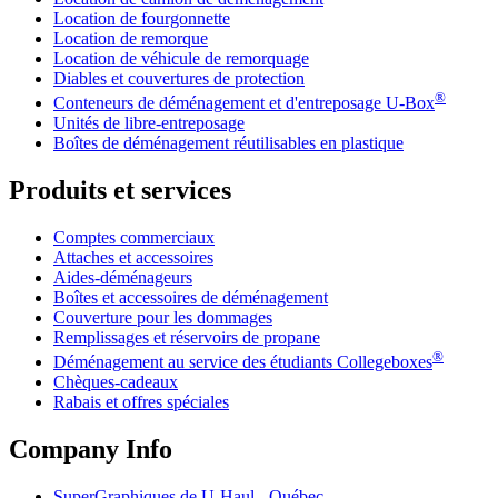
Location de fourgonnette
Location de remorque
Location de véhicule de remorquage
Diables et couvertures de protection
®
Conteneurs de déménagement et d'entreposage
U-Box
Unités de libre-entreposage
Boîtes de déménagement réutilisables en plastique
Produits et services
Comptes commerciaux
Attaches et accessoires
Aides-déménageurs
Boîtes et accessoires de déménagement
Couverture pour les dommages
Remplissages et réservoirs de propane
®
Déménagement au service des étudiants Collegeboxes
Chèques-cadeaux
Rabais et offres spéciales
Company Info
SuperGraphiques de
U-Haul
- Québec