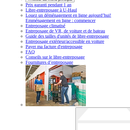
Prix garanti pendant 1 an
Libre-entreposage à
U-Haul
Louez un déménagement en ligne aujourd’hui!
Emménagement en ligne : commencer
Entreposage climatisé
Entreposage de VR, de voiture et de bateau
Guide des tailles d'unités de libre-entreposage
Entreposage extérieur/accessible en voiture
Payer ma facture d'entreposage
FAQ
Conseils sur le libre-entreposage
Fournitures d’entreposage