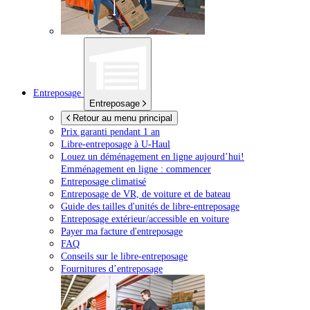
Entreposage
Entreposage
Retour au menu principal
Prix garanti pendant 1 an
Libre-entreposage à
U-Haul
Louez un déménagement en ligne aujourd’hui!
Emménagement en ligne : commencer
Entreposage climatisé
Entreposage de VR, de voiture et de bateau
Guide des tailles d'unités de libre-entreposage
Entreposage extérieur/accessible en voiture
Payer ma facture d'entreposage
FAQ
Conseils sur le libre-entreposage
Fournitures d’entreposage