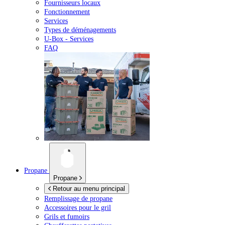
Fournisseurs locaux
Fonctionnement
Services
Types de déménagements
U-Box -
Services
FAQ
Propane
Propane
Retour au menu principal
Remplissage de propane
Accessoires pour le gril
Grils et fumoirs