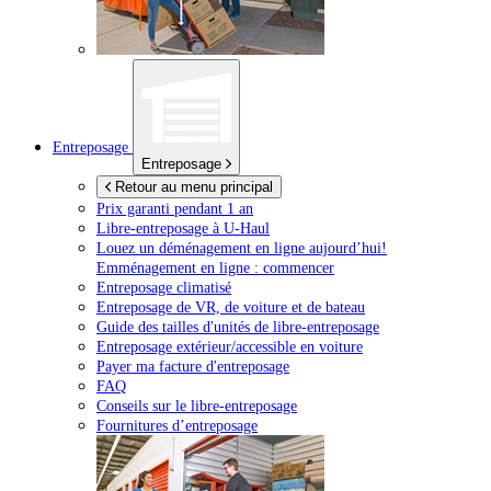
Entreposage
Entreposage
Retour au menu principal
Prix garanti pendant 1 an
Libre-entreposage à
U-Haul
Louez un déménagement en ligne aujourd’hui!
Emménagement en ligne : commencer
Entreposage climatisé
Entreposage de VR, de voiture et de bateau
Guide des tailles d'unités de libre-entreposage
Entreposage extérieur/accessible en voiture
Payer ma facture d'entreposage
FAQ
Conseils sur le libre-entreposage
Fournitures d’entreposage