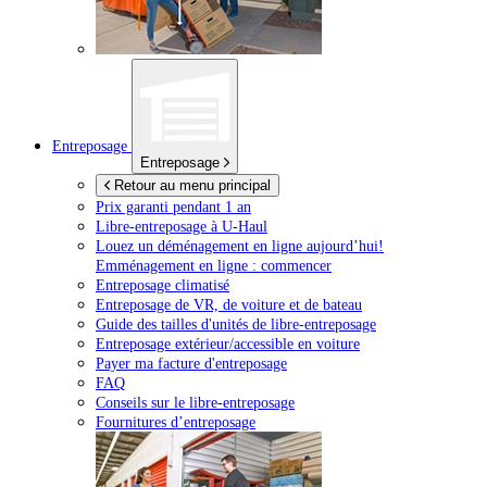
Entreposage
Entreposage
Retour au menu principal
Prix garanti pendant 1 an
Libre-entreposage à
U-Haul
Louez un déménagement en ligne aujourd’hui!
Emménagement en ligne : commencer
Entreposage climatisé
Entreposage de VR, de voiture et de bateau
Guide des tailles d'unités de libre-entreposage
Entreposage extérieur/accessible en voiture
Payer ma facture d'entreposage
FAQ
Conseils sur le libre-entreposage
Fournitures d’entreposage