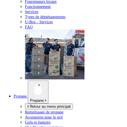
Fournisseurs locaux
Fonctionnement
Services
Types de déménagements
U-Box -
Services
FAQ
Propane
Propane
Retour au menu principal
Remplissage de propane
Accessoires pour le gril
Grils et fumoirs