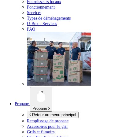
Fournisseurs locaux
Fonctionnement
Services
Types de déménagements
U-Box -
Services
FAQ
Propane
Propane
Retour au menu principal
Remplissage de propane
Accessoires pour le gril
Grils et fumoirs