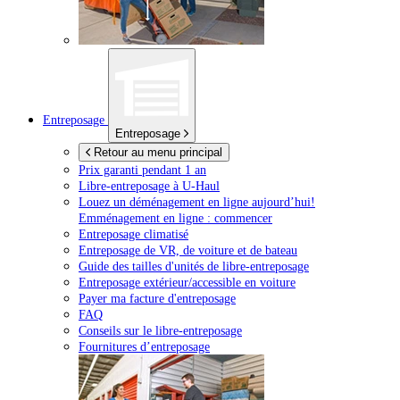
Entreposage
Entreposage
Retour au menu principal
Prix garanti pendant 1 an
Libre-entreposage à
U-Haul
Louez un déménagement en ligne aujourd’hui!
Emménagement en ligne : commencer
Entreposage climatisé
Entreposage de VR, de voiture et de bateau
Guide des tailles d'unités de libre-entreposage
Entreposage extérieur/accessible en voiture
Payer ma facture d'entreposage
FAQ
Conseils sur le libre-entreposage
Fournitures d’entreposage