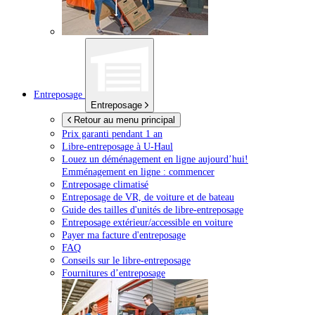
Entreposage
Entreposage
Retour au menu principal
Prix garanti pendant 1 an
Libre-entreposage à
U-Haul
Louez un déménagement en ligne aujourd’hui!
Emménagement en ligne : commencer
Entreposage climatisé
Entreposage de VR, de voiture et de bateau
Guide des tailles d'unités de libre-entreposage
Entreposage extérieur/accessible en voiture
Payer ma facture d'entreposage
FAQ
Conseils sur le libre-entreposage
Fournitures d’entreposage