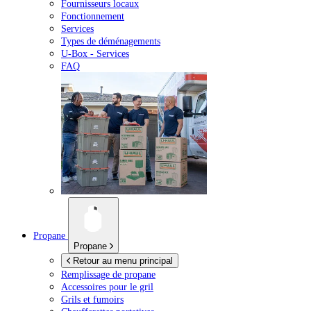
Fournisseurs locaux
Fonctionnement
Services
Types de déménagements
U-Box -
Services
FAQ
Propane
Propane
Retour au menu principal
Remplissage de propane
Accessoires pour le gril
Grils et fumoirs