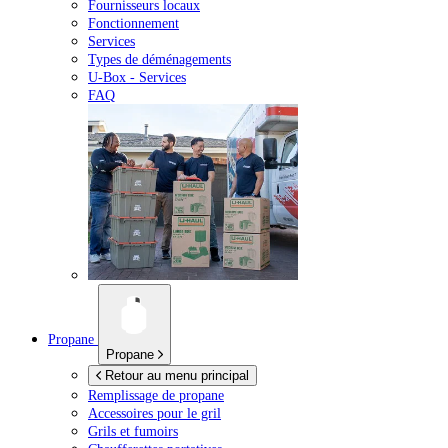
Fournisseurs locaux
Fonctionnement
Services
Types de déménagements
U-Box -
Services
FAQ
Propane
Propane
Retour au menu principal
Remplissage de propane
Accessoires pour le gril
Grils et fumoirs