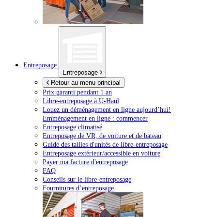
Entreposage
Entreposage
Retour au menu principal
Prix garanti pendant 1 an
Libre-entreposage à
U-Haul
Louez un déménagement en ligne aujourd’hui!
Emménagement en ligne : commencer
Entreposage climatisé
Entreposage de VR, de voiture et de bateau
Guide des tailles d'unités de libre-entreposage
Entreposage extérieur/accessible en voiture
Payer ma facture d'entreposage
FAQ
Conseils sur le libre-entreposage
Fournitures d’entreposage