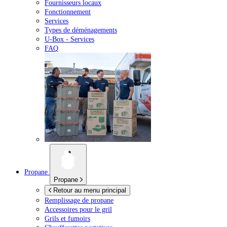
Fournisseurs locaux
Fonctionnement
Services
Types de déménagements
U-Box -
Services
FAQ
Propane
Propane
Retour au menu principal
Remplissage de propane
Accessoires pour le gril
Grils et fumoirs