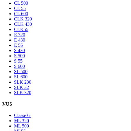
CL 500
CL 55
CL 600
CLK 320
CLK 430
CLK55
E 320
E 430
E 55
S 430
S 500
S 55
S 600
SL 500
SL 600
SLK 230
SLK 32
SLK 320
VUS
Classe G
ML 320
ML 500