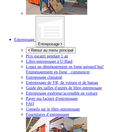
Entreposage
Entreposage
Retour au menu principal
Prix garanti pendant 1 an
Libre-entreposage à
U-Haul
Louez un déménagement en ligne aujourd’hui!
Emménagement en ligne : commencer
Entreposage climatisé
Entreposage de VR, de voiture et de bateau
Guide des tailles d'unités de libre-entreposage
Entreposage extérieur/accessible en voiture
Payer ma facture d'entreposage
FAQ
Conseils sur le libre-entreposage
Fournitures d’entreposage