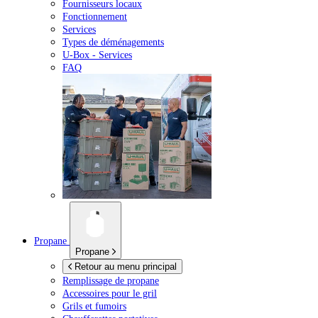
Fournisseurs locaux
Fonctionnement
Services
Types de déménagements
U-Box -
Services
FAQ
Propane
Propane
Retour au menu principal
Remplissage de propane
Accessoires pour le gril
Grils et fumoirs