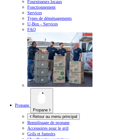
Fournisseurs locaux
Fonctionnement
Services
Types de déménagements
U-Box -
Services
FAQ
Propane
Propane
Retour au menu principal
Remplissage de propane
Accessoires pour le gril
Grils et fumoirs