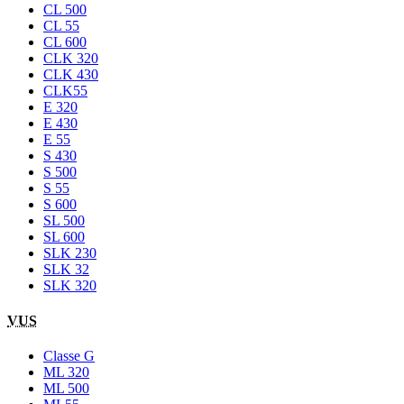
CL 500
CL 55
CL 600
CLK 320
CLK 430
CLK55
E 320
E 430
E 55
S 430
S 500
S 55
S 600
SL 500
SL 600
SLK 230
SLK 32
SLK 320
VUS
Classe G
ML 320
ML 500