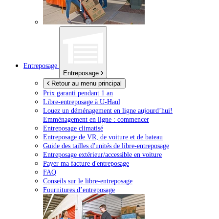
Entreposage
Entreposage
Retour au menu principal
Prix garanti pendant 1 an
Libre-entreposage à
U-Haul
Louez un déménagement en ligne aujourd’hui!
Emménagement en ligne : commencer
Entreposage climatisé
Entreposage de VR, de voiture et de bateau
Guide des tailles d'unités de libre-entreposage
Entreposage extérieur/accessible en voiture
Payer ma facture d'entreposage
FAQ
Conseils sur le libre-entreposage
Fournitures d’entreposage