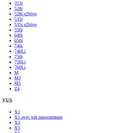
353i
528i
528i xDrive
535i
535i xDrive
550i
640i
650i
740i
740Li
750i
750Li
760Li
M
M3
M5
Z4
VUS
X1
X1 avec toit panoramique
X3
X5