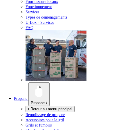
Fournisseurs locaux
Fonctionnement
Services
Types de déménagements
U-Box -
Services
FAQ
Propane
Propane
Retour au menu principal
Remplissage de propane
Accessoires pour le gril
Grils et fumoirs