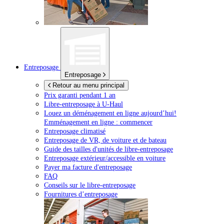
Entreposage
Entreposage
Retour au menu principal
Prix garanti pendant 1 an
Libre-entreposage à
U-Haul
Louez un déménagement en ligne aujourd’hui!
Emménagement en ligne : commencer
Entreposage climatisé
Entreposage de VR, de voiture et de bateau
Guide des tailles d'unités de libre-entreposage
Entreposage extérieur/accessible en voiture
Payer ma facture d'entreposage
FAQ
Conseils sur le libre-entreposage
Fournitures d’entreposage