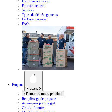
Fournisseurs locaux
Fonctionnement
Services
Types de déménagements
U-Box -
Services
FAQ
Propane
Propane
Retour au menu principal
Remplissage de propane
Accessoires pour le gril
Grils et fumoirs