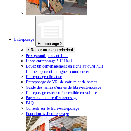
Entreposage
Entreposage
Retour au menu principal
Prix garanti pendant 1 an
Libre-entreposage à
U-Haul
Louez un déménagement en ligne aujourd’hui!
Emménagement en ligne : commencer
Entreposage climatisé
Entreposage de VR, de voiture et de bateau
Guide des tailles d'unités de libre-entreposage
Entreposage extérieur/accessible en voiture
Payer ma facture d'entreposage
FAQ
Conseils sur le libre-entreposage
Fournitures d’entreposage