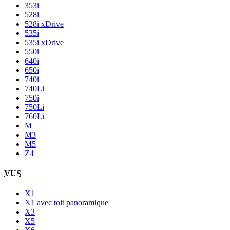
353i
528i
528i xDrive
535i
535i xDrive
550i
640i
650i
740i
740Li
750i
750Li
760Li
M
M3
M5
Z4
VUS
X1
X1 avec toit panoramique
X3
X5