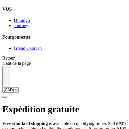
VUS
Durango
Journey
Fourgonnettes
Grand Caravan
Retour
Haut de la page
Expédition gratuite
Free standard shipping
is available on qualifying orders $50
(USD)
or more when shipped within the contiguous U.S. or on orders $100