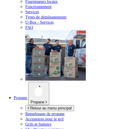
Fournisseurs locaux
Fonctionnement
Services
Types de déménagements
U-Box -
Services
FAQ
Propane
Propane
Retour au menu principal
Remplissage de propane
Accessoires pour le gril
Grils et fumoirs