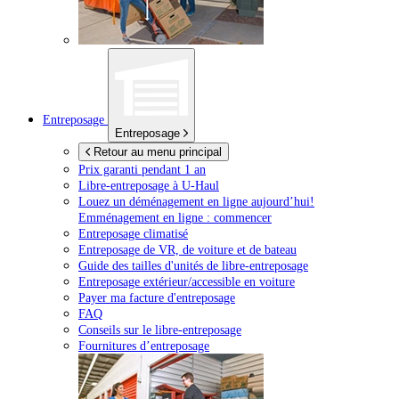
Entreposage
Entreposage
Retour au menu principal
Prix garanti pendant 1 an
Libre-entreposage à
U-Haul
Louez un déménagement en ligne aujourd’hui!
Emménagement en ligne : commencer
Entreposage climatisé
Entreposage de VR, de voiture et de bateau
Guide des tailles d'unités de libre-entreposage
Entreposage extérieur/accessible en voiture
Payer ma facture d'entreposage
FAQ
Conseils sur le libre-entreposage
Fournitures d’entreposage