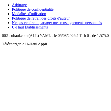
Arbitrage
Politique de confidentialité
Modalités d'utilisation
Politique de retrait des droits d'auteur
Ne pas vendre ni partager mes renseignements personnels
U-Haul
Établissements
002 - uhaul.com (ALL) YAML - le 05/08/2026 à 11 h 0 - de 1.575.0
Télécharger le
U-Haul
Appli