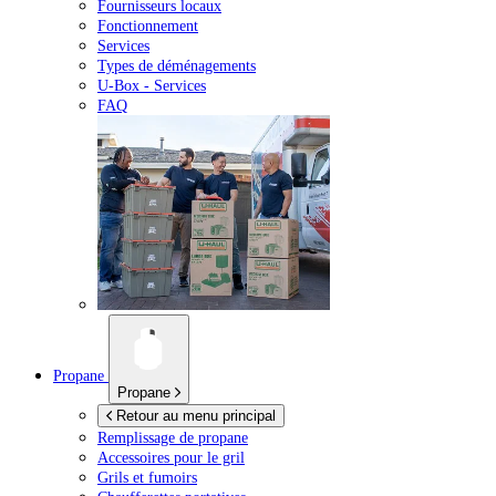
Fournisseurs locaux
Fonctionnement
Services
Types de déménagements
U-Box -
Services
FAQ
Propane
Propane
Retour au menu principal
Remplissage de propane
Accessoires pour le gril
Grils et fumoirs