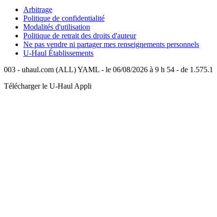
Arbitrage
Politique de confidentialité
Modalités d'utilisation
Politique de retrait des droits d'auteur
Ne pas vendre ni partager mes renseignements personnels
U-Haul
Établissements
003 - uhaul.com (ALL) YAML - le 06/08/2026 à 9 h 54 - de 1.575.1
Télécharger le
U-Haul
Appli