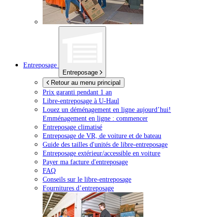
Entreposage
Entreposage
Retour au menu principal
Prix garanti pendant 1 an
Libre-entreposage à
U-Haul
Louez un déménagement en ligne aujourd’hui!
Emménagement en ligne : commencer
Entreposage climatisé
Entreposage de VR, de voiture et de bateau
Guide des tailles d'unités de libre-entreposage
Entreposage extérieur/accessible en voiture
Payer ma facture d'entreposage
FAQ
Conseils sur le libre-entreposage
Fournitures d’entreposage