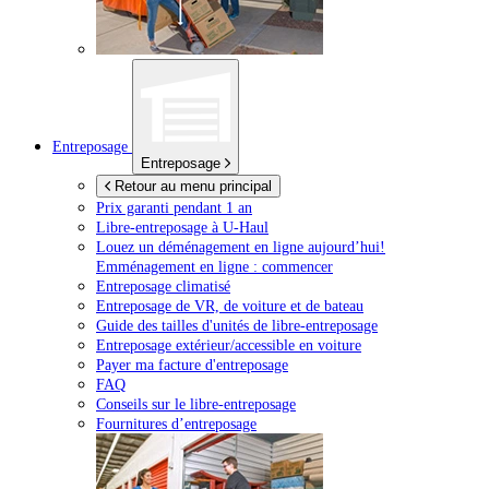
Entreposage
Entreposage
Retour au menu principal
Prix garanti pendant 1 an
Libre-entreposage à
U-Haul
Louez un déménagement en ligne aujourd’hui!
Emménagement en ligne : commencer
Entreposage climatisé
Entreposage de VR, de voiture et de bateau
Guide des tailles d'unités de libre-entreposage
Entreposage extérieur/accessible en voiture
Payer ma facture d'entreposage
FAQ
Conseils sur le libre-entreposage
Fournitures d’entreposage