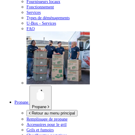
Fournisseurs locaux
Fonctionnement
Services
Types de déménagements
U-Box -
Services
FAQ
Propane
Propane
Retour au menu principal
Remplissage de propane
Accessoires pour le gril
Grils et fumoirs