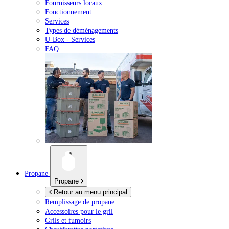
Fournisseurs locaux
Fonctionnement
Services
Types de déménagements
U-Box -
Services
FAQ
Propane
Propane
Retour au menu principal
Remplissage de propane
Accessoires pour le gril
Grils et fumoirs