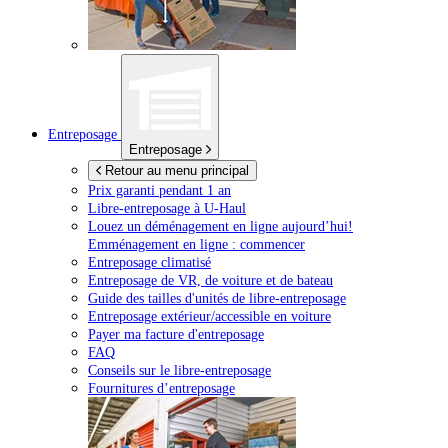
Entreposage
Entreposage
Retour au menu principal
Prix garanti pendant 1 an
Libre-entreposage à
U-Haul
Louez un déménagement en ligne aujourd’hui!
Emménagement en ligne : commencer
Entreposage climatisé
Entreposage de VR, de voiture et de bateau
Guide des tailles d'unités de libre-entreposage
Entreposage extérieur/accessible en voiture
Payer ma facture d'entreposage
FAQ
Conseils sur le libre-entreposage
Fournitures d’entreposage