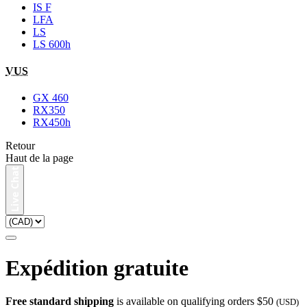
IS F
LFA
LS
LS 600h
VUS
GX 460
RX350
RX450h
Retour
Haut de la page
Expédition gratuite
Free standard shipping
is available on qualifying orders $50
(USD)