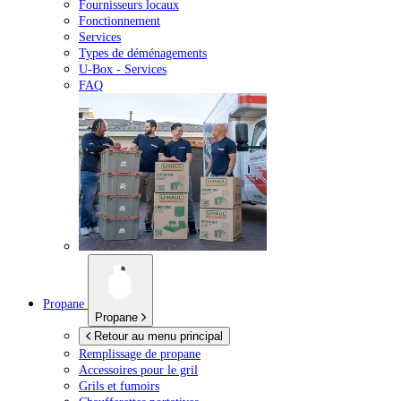
Fournisseurs locaux
Fonctionnement
Services
Types de déménagements
U-Box -
Services
FAQ
Propane
Propane
Retour au menu principal
Remplissage de propane
Accessoires pour le gril
Grils et fumoirs