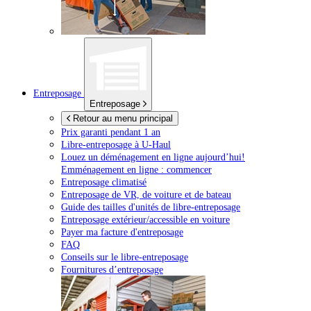
Entreposage
Entreposage
Retour au menu principal
Prix garanti pendant 1 an
Libre-entreposage à
U-Haul
Louez un déménagement en ligne aujourd’hui!
Emménagement en ligne : commencer
Entreposage climatisé
Entreposage de VR, de voiture et de bateau
Guide des tailles d'unités de libre-entreposage
Entreposage extérieur/accessible en voiture
Payer ma facture d'entreposage
FAQ
Conseils sur le libre-entreposage
Fournitures d’entreposage