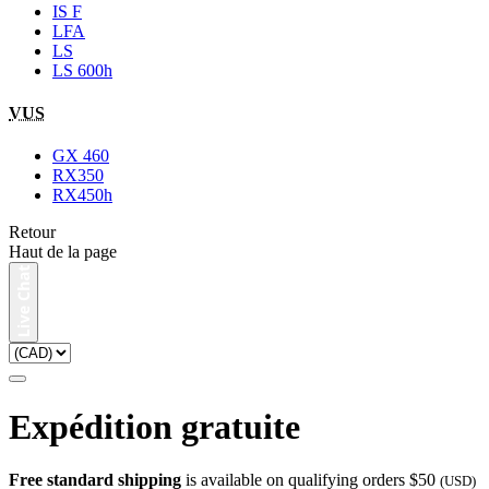
IS F
LFA
LS
LS 600h
VUS
GX 460
RX350
RX450h
Retour
Haut de la page
Expédition gratuite
Free standard shipping
is available on qualifying orders $50
(USD)