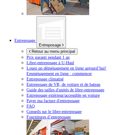
Entreposage
Entreposage
Retour au menu principal
Prix garanti pendant 1 an
Libre-entreposage à
U-Haul
Louez un déménagement en ligne aujourd’hui!
Emménagement en ligne : commencer
Entreposage climatisé
Entreposage de VR, de voiture et de bateau
Guide des tailles d'unités de libre-entreposage
Entreposage extérieur/accessible en voiture
Payer ma facture d'entreposage
FAQ
Conseils sur le libre-entreposage
Fournitures d’entreposage