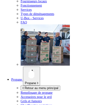
Fournisseurs locaux
Fonctionnement
Services
Types de déménagements
U-Box -
Services
FAQ
Propane
Propane
Retour au menu principal
Remplissage de propane
Accessoires pour le gril
Grils et fumoirs