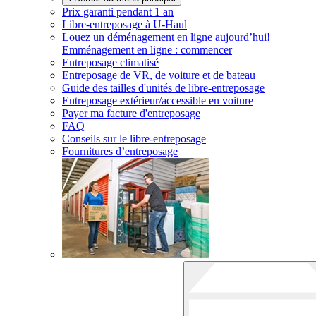
Prix garanti pendant 1 an
Libre-entreposage à
U-Haul
Louez un déménagement en ligne aujourd’hui!
Emménagement en ligne : commencer
Entreposage climatisé
Entreposage de VR, de voiture et de bateau
Guide des tailles d'unités de libre-entreposage
Entreposage extérieur/accessible en voiture
Payer ma facture d'entreposage
FAQ
Conseils sur le libre-entreposage
Fournitures d’entreposage