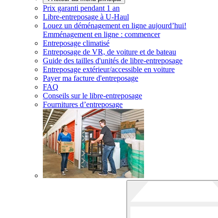
Prix garanti pendant 1 an
Libre-entreposage à
U-Haul
Louez un déménagement en ligne aujourd’hui!
Emménagement en ligne : commencer
Entreposage climatisé
Entreposage de VR, de voiture et de bateau
Guide des tailles d'unités de libre-entreposage
Entreposage extérieur/accessible en voiture
Payer ma facture d'entreposage
FAQ
Conseils sur le libre-entreposage
Fournitures d’entreposage