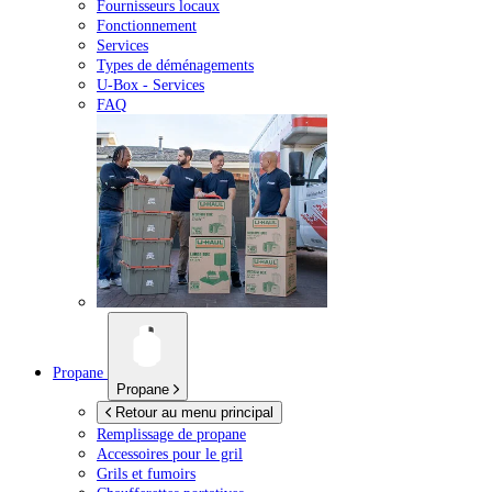
Fournisseurs locaux
Fonctionnement
Services
Types de déménagements
U-Box -
Services
FAQ
Propane
Propane
Retour au menu principal
Remplissage de propane
Accessoires pour le gril
Grils et fumoirs