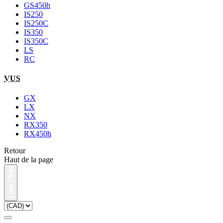
GS450h
IS250
IS250C
IS350
IS350C
LS
RC
VUS
GX
LX
NX
RX350
RX450h
Retour
Haut de la page