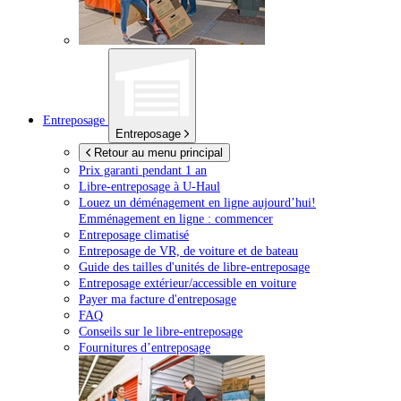
Entreposage
Entreposage
Retour au menu principal
Prix garanti pendant 1 an
Libre-entreposage à
U-Haul
Louez un déménagement en ligne aujourd’hui!
Emménagement en ligne : commencer
Entreposage climatisé
Entreposage de VR, de voiture et de bateau
Guide des tailles d'unités de libre-entreposage
Entreposage extérieur/accessible en voiture
Payer ma facture d'entreposage
FAQ
Conseils sur le libre-entreposage
Fournitures d’entreposage