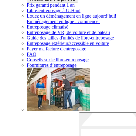
Prix garanti pendant 1 an
Libre-entreposage à
U-Haul
Louez un déménagement en ligne aujourd’hui!
Emménagement en ligne : commencer
Entreposage climatisé
Entreposage de VR, de voiture et de bateau
Guide des tailles d'unités de libre-entreposage
Entreposage extérieur/accessible en voiture
Payer ma facture d'entreposage
FAQ
Conseils sur le libre-entreposage
Fournitures d’entreposage