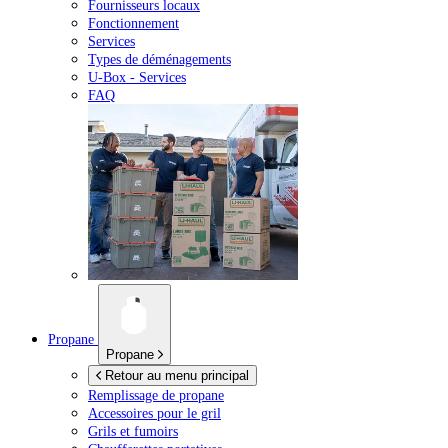
Fournisseurs locaux
Fonctionnement
Services
Types de déménagements
U-Box -
Services
FAQ
Propane
Propane
Retour au menu principal
Remplissage de propane
Accessoires pour le gril
Grils et fumoirs