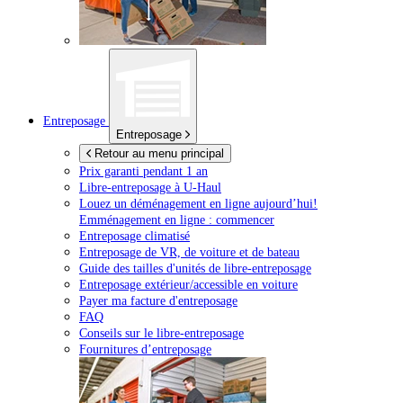
Entreposage
Entreposage
Retour au menu principal
Prix garanti pendant 1 an
Libre-entreposage à
U-Haul
Louez un déménagement en ligne aujourd’hui!
Emménagement en ligne : commencer
Entreposage climatisé
Entreposage de VR, de voiture et de bateau
Guide des tailles d'unités de libre-entreposage
Entreposage extérieur/accessible en voiture
Payer ma facture d'entreposage
FAQ
Conseils sur le libre-entreposage
Fournitures d’entreposage