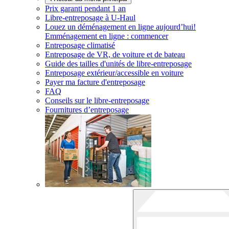
Prix garanti pendant 1 an
Libre-entreposage à
U-Haul
Louez un déménagement en ligne aujourd’hui!
Emménagement en ligne : commencer
Entreposage climatisé
Entreposage de VR, de voiture et de bateau
Guide des tailles d'unités de libre-entreposage
Entreposage extérieur/accessible en voiture
Payer ma facture d'entreposage
FAQ
Conseils sur le libre-entreposage
Fournitures d’entreposage