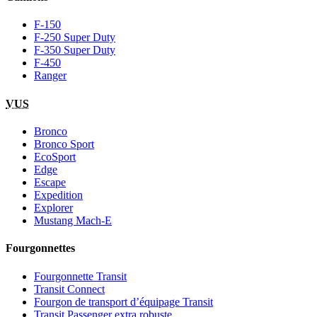
F-150
F-250 Super Duty
F-350 Super Duty
F-450
Ranger
VUS
Bronco
Bronco Sport
EcoSport
Edge
Escape
Expedition
Explorer
Mustang Mach-E
Fourgonnettes
Fourgonnette Transit
Transit Connect
Fourgon de transport d’équipage Transit
Transit Passenger extra robuste