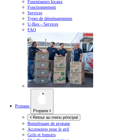
Fournisseurs locaux
Fonctionnement
Services
Types de déménagements
U-Box -
Services
FAQ
Propane
Propane
Retour au menu principal
Remplissage de propane
Accessoires pour le gril
Grils et fumoirs