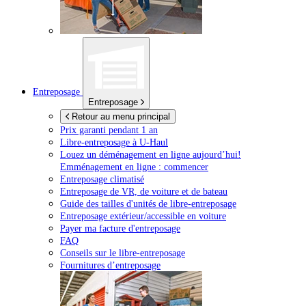
Entreposage
Entreposage
Retour au menu principal
Prix garanti pendant 1 an
Libre-entreposage à
U-Haul
Louez un déménagement en ligne aujourd’hui!
Emménagement en ligne : commencer
Entreposage climatisé
Entreposage de VR, de voiture et de bateau
Guide des tailles d'unités de libre-entreposage
Entreposage extérieur/accessible en voiture
Payer ma facture d'entreposage
FAQ
Conseils sur le libre-entreposage
Fournitures d’entreposage