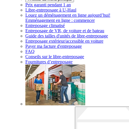
Prix garanti pendant 1 an
Libre-entreposage à
U-Haul
Louez un déménagement en ligne aujourd’hui!
Emménagement en ligne : commencer
Entreposage climatisé
Entreposage de VR, de voiture et de bateau
Guide des tailles d'unités de libre-entreposage
Entreposage extérieur/accessible en voiture
Payer ma facture d'entreposage
FAQ
Conseils sur le libre-entreposage
Fournitures d’entreposage