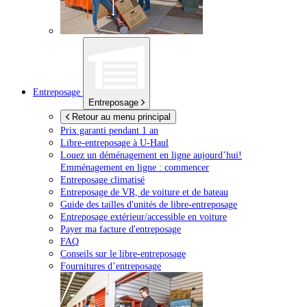
Entreposage
Entreposage
Retour au menu principal
Prix garanti pendant 1 an
Libre-entreposage à
U-Haul
Louez un déménagement en ligne aujourd’hui!
Emménagement en ligne : commencer
Entreposage climatisé
Entreposage de VR, de voiture et de bateau
Guide des tailles d'unités de libre-entreposage
Entreposage extérieur/accessible en voiture
Payer ma facture d'entreposage
FAQ
Conseils sur le libre-entreposage
Fournitures d’entreposage