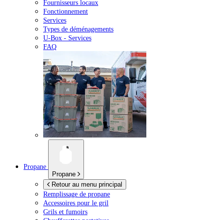
Fournisseurs locaux
Fonctionnement
Services
Types de déménagements
U-Box -
Services
FAQ
Propane
Propane
Retour au menu principal
Remplissage de propane
Accessoires pour le gril
Grils et fumoirs