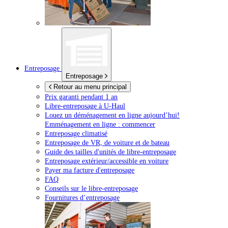
Entreposage
Entreposage
Retour au menu principal
Prix garanti pendant 1 an
Libre-entreposage à
U-Haul
Louez un déménagement en ligne aujourd’hui!
Emménagement en ligne : commencer
Entreposage climatisé
Entreposage de VR, de voiture et de bateau
Guide des tailles d'unités de libre-entreposage
Entreposage extérieur/accessible en voiture
Payer ma facture d'entreposage
FAQ
Conseils sur le libre-entreposage
Fournitures d’entreposage