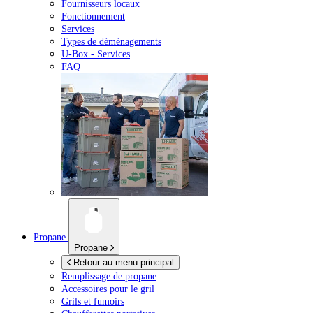
Fournisseurs locaux
Fonctionnement
Services
Types de déménagements
U-Box -
Services
FAQ
Propane
Propane
Retour au menu principal
Remplissage de propane
Accessoires pour le gril
Grils et fumoirs