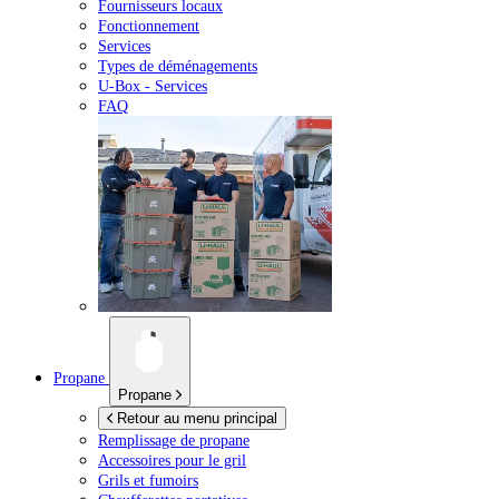
Fournisseurs locaux
Fonctionnement
Services
Types de déménagements
U-Box -
Services
FAQ
Propane
Propane
Retour au menu principal
Remplissage de propane
Accessoires pour le gril
Grils et fumoirs