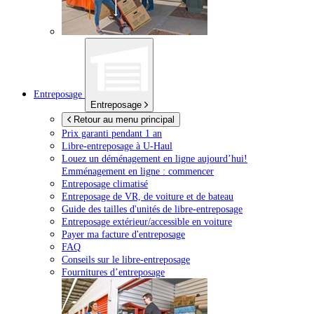
Entreposage
Entreposage
Retour au menu principal
Prix garanti pendant 1 an
Libre-entreposage à
U-Haul
Louez un déménagement en ligne aujourd’hui!
Emménagement en ligne : commencer
Entreposage climatisé
Entreposage de VR, de voiture et de bateau
Guide des tailles d'unités de libre-entreposage
Entreposage extérieur/accessible en voiture
Payer ma facture d'entreposage
FAQ
Conseils sur le libre-entreposage
Fournitures d’entreposage