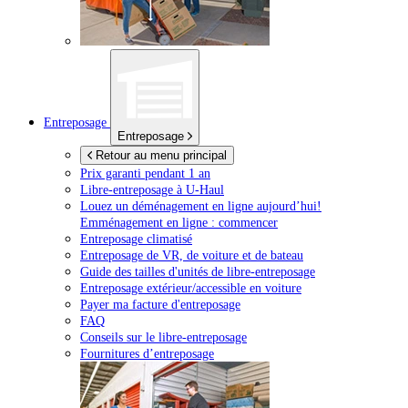
Entreposage
Entreposage
Retour au menu principal
Prix garanti pendant 1 an
Libre-entreposage à
U-Haul
Louez un déménagement en ligne aujourd’hui!
Emménagement en ligne : commencer
Entreposage climatisé
Entreposage de VR, de voiture et de bateau
Guide des tailles d'unités de libre-entreposage
Entreposage extérieur/accessible en voiture
Payer ma facture d'entreposage
FAQ
Conseils sur le libre-entreposage
Fournitures d’entreposage