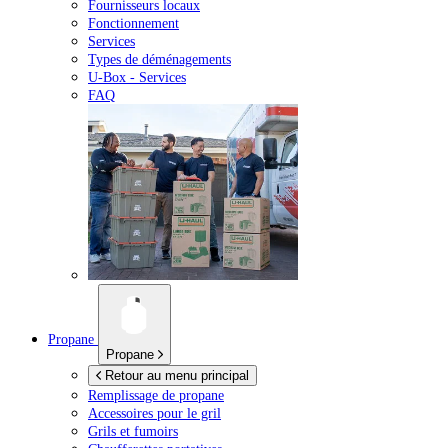
Fournisseurs locaux
Fonctionnement
Services
Types de déménagements
U-Box -
Services
FAQ
Propane
Propane
Retour au menu principal
Remplissage de propane
Accessoires pour le gril
Grils et fumoirs