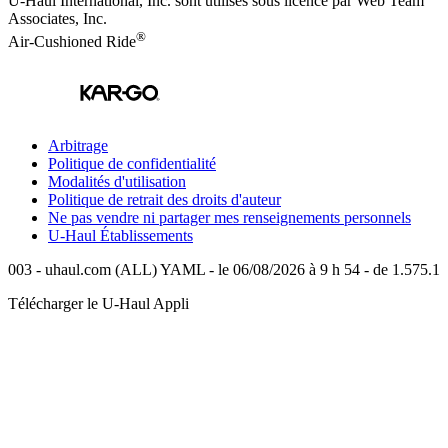
U-Haul International, Inc. sont utilisés sous licence par Web Team
Associates, Inc.
®
Air-Cushioned Ride
Arbitrage
Politique de confidentialité
Modalités d'utilisation
Politique de retrait des droits d'auteur
Ne pas vendre ni partager mes renseignements personnels
U-Haul
Établissements
003 - uhaul.com (ALL) YAML - le 06/08/2026 à 9 h 54 - de 1.575.1
Télécharger le
U-Haul
Appli