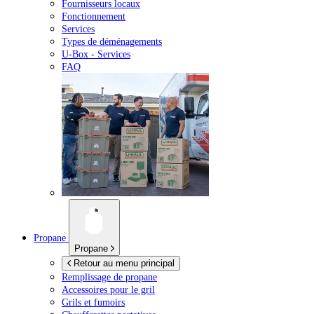
Fournisseurs locaux
Fonctionnement
Services
Types de déménagements
U-Box -
Services
FAQ
Propane
Propane
Retour au menu principal
Remplissage de propane
Accessoires pour le gril
Grils et fumoirs