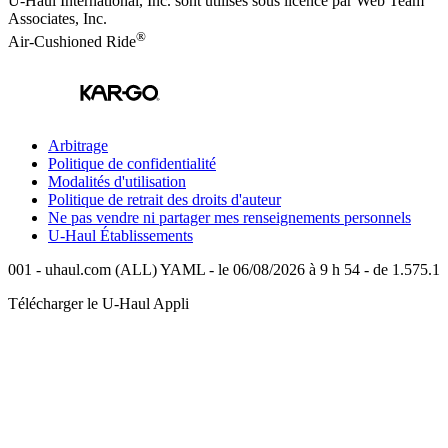
U-Haul International, Inc. sont utilisés sous licence par Web Team
Associates, Inc.
®
Air-Cushioned Ride
Arbitrage
Politique de confidentialité
Modalités d'utilisation
Politique de retrait des droits d'auteur
Ne pas vendre ni partager mes renseignements personnels
U-Haul
Établissements
001 - uhaul.com (ALL) YAML - le 06/08/2026 à 9 h 54 - de 1.575.1
Télécharger le
U-Haul
Appli