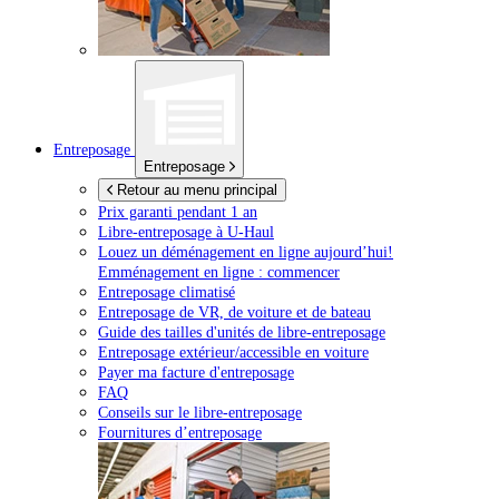
Entreposage
Entreposage
Retour au menu principal
Prix garanti pendant 1 an
Libre-entreposage à
U-Haul
Louez un déménagement en ligne aujourd’hui!
Emménagement en ligne : commencer
Entreposage climatisé
Entreposage de VR, de voiture et de bateau
Guide des tailles d'unités de libre-entreposage
Entreposage extérieur/accessible en voiture
Payer ma facture d'entreposage
FAQ
Conseils sur le libre-entreposage
Fournitures d’entreposage