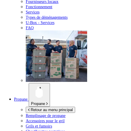
Fournisseurs locaux
Fonctionnement
Services
Types de déménagements
U-Box -
Services
FAQ
Propane
Propane
Retour au menu principal
Remplissage de propane
Accessoires pour le gril
Grils et fumoirs