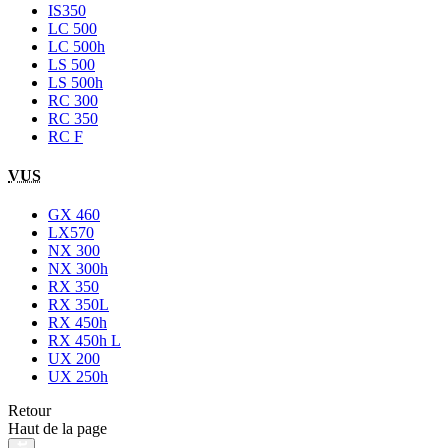
IS350
LC 500
LC 500h
LS 500
LS 500h
RC 300
RC 350
RC F
VUS
GX 460
LX570
NX 300
NX 300h
RX 350
RX 350L
RX 450h
RX 450h L
UX 200
UX 250h
Retour
Haut de la page