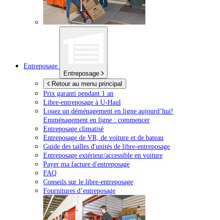
Entreposage
Entreposage
Retour au menu principal
Prix garanti pendant 1 an
Libre-entreposage à
U-Haul
Louez un déménagement en ligne aujourd’hui!
Emménagement en ligne : commencer
Entreposage climatisé
Entreposage de VR, de voiture et de bateau
Guide des tailles d'unités de libre-entreposage
Entreposage extérieur/accessible en voiture
Payer ma facture d'entreposage
FAQ
Conseils sur le libre-entreposage
Fournitures d’entreposage