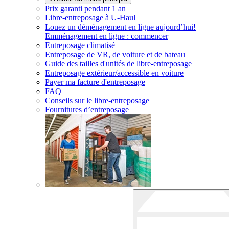
Prix garanti pendant 1 an
Libre-entreposage à
U-Haul
Louez un déménagement en ligne aujourd’hui!
Emménagement en ligne : commencer
Entreposage climatisé
Entreposage de VR, de voiture et de bateau
Guide des tailles d'unités de libre-entreposage
Entreposage extérieur/accessible en voiture
Payer ma facture d'entreposage
FAQ
Conseils sur le libre-entreposage
Fournitures d’entreposage