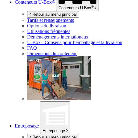
®
Conteneurs
U-Box
®
Conteneurs
U-Box
Retour au menu principal
Tarifs et renseignements
Options de livraison
Utilisations fréquentes
Déménagements internationaux
U-Box -
Conseils pour l’emballage et la livraison
FAQ
Dimensions du conteneur
Entreposage
Entreposage
Retour au menu principal