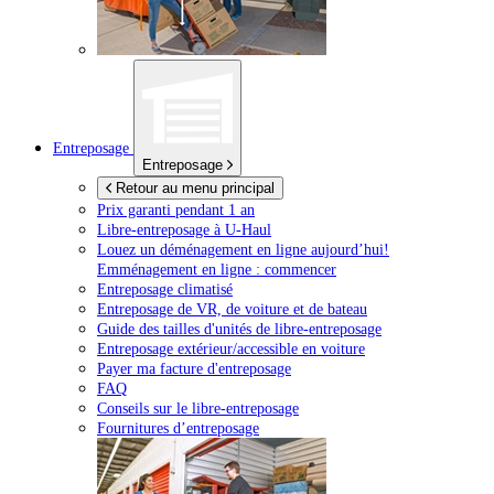
Entreposage
Entreposage
Retour au menu principal
Prix garanti pendant 1 an
Libre-entreposage à
U-Haul
Louez un déménagement en ligne aujourd’hui!
Emménagement en ligne : commencer
Entreposage climatisé
Entreposage de VR, de voiture et de bateau
Guide des tailles d'unités de libre-entreposage
Entreposage extérieur/accessible en voiture
Payer ma facture d'entreposage
FAQ
Conseils sur le libre-entreposage
Fournitures d’entreposage