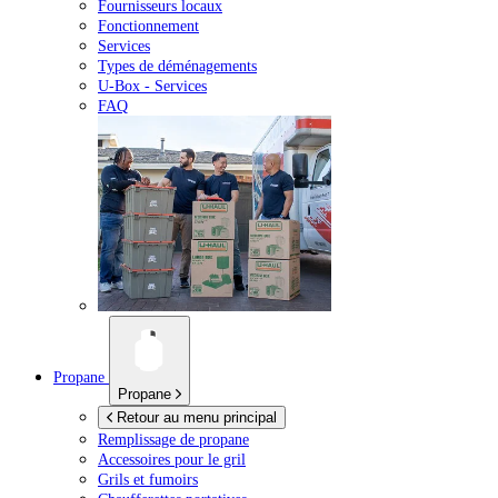
Fournisseurs locaux
Fonctionnement
Services
Types de déménagements
U-Box -
Services
FAQ
Propane
Propane
Retour au menu principal
Remplissage de propane
Accessoires pour le gril
Grils et fumoirs