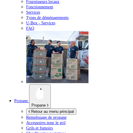
Fournisseurs locaux
Fonctionnement
Services
Types de déménagements
U-Box -
Services
FAQ
Propane
Propane
Retour au menu principal
Remplissage de propane
Accessoires pour le gril
Grils et fumoirs