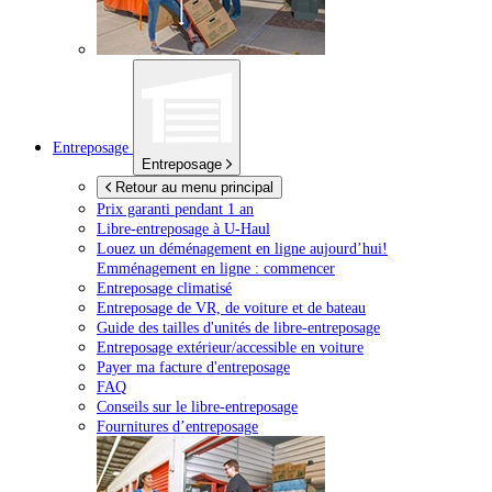
Entreposage
Entreposage
Retour au menu principal
Prix garanti pendant 1 an
Libre-entreposage à
U-Haul
Louez un déménagement en ligne aujourd’hui!
Emménagement en ligne : commencer
Entreposage climatisé
Entreposage de VR, de voiture et de bateau
Guide des tailles d'unités de libre-entreposage
Entreposage extérieur/accessible en voiture
Payer ma facture d'entreposage
FAQ
Conseils sur le libre-entreposage
Fournitures d’entreposage