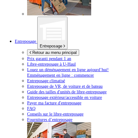
Entreposage
Entreposage
Retour au menu principal
Prix garanti pendant 1 an
Libre-entreposage à
U-Haul
Louez un déménagement en ligne aujourd’hui!
Emménagement en ligne : commencer
Entreposage climatisé
Entreposage de VR, de voiture et de bateau
Guide des tailles d'unités de libre-entreposage
Entreposage extérieur/accessible en voiture
Payer ma facture d'entreposage
FAQ
Conseils sur le libre-entreposage
Fournitures d’entreposage