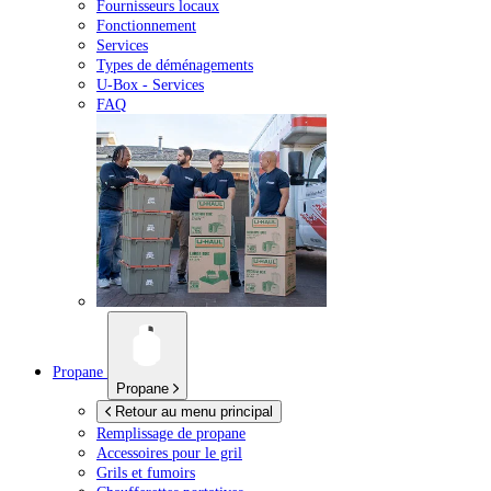
Fournisseurs locaux
Fonctionnement
Services
Types de déménagements
U-Box -
Services
FAQ
Propane
Propane
Retour au menu principal
Remplissage de propane
Accessoires pour le gril
Grils et fumoirs